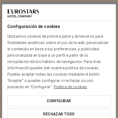
Eurostars Hacienda Vista Real
PLAYA DEL CARMEN
Iniciar sesión e
Xplor
Configuración de cookies
Utilizamos cookies de primera parte y de terceros para
finalidades analíticas sobre el uso de la web, personalizar
el contenido en base a tus preferencias, y publicidad
personalizada en base a un perfil a partir de la
recopilación de tus hábitos de navegación. Para más
información puedes leer nuestra política de cookies.
Puedes aceptar todas las cookies mediante el botón
169 USD por persona
“Aceptar” o puedes configurar o rechazar su uso
Xplor
pulsando en “Configurar”.
Política de cookies
Adéntrate en la aventura más completa de la Riviera Maya y
CONFIGURAR
pon a prueba tu espíritu explorador en un entorno natural
único. Xplor te espera con desafíos emocionantes que
RECHAZAR TODO