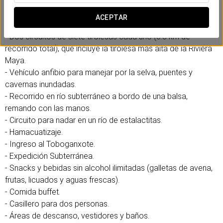
recorren selva, cavernas y ríos subterráneos
ACEPTAR
Incluye:
- Dos circuitos de siete tirolesas cada uno (3.8 km de
recorrido total), que incluye la tirolesa más alta de la Riviera
Maya.
- Vehículo anfibio para manejar por la selva, puentes y
cavernas inundadas.
- Recorrido en río subterráneo a bordo de una balsa,
remando con las manos.
- Circuito para nadar en un río de estalactitas.
- Hamacuatizaje.
- Ingreso al Toboganxote.
- Expedición Subterránea.
- Snacks y bebidas sin alcohol ilimitadas (galletas de avena,
frutas, licuados y aguas frescas).
- Comida buffet.
- Casillero para dos personas.
- Áreas de descanso, vestidores y baños.