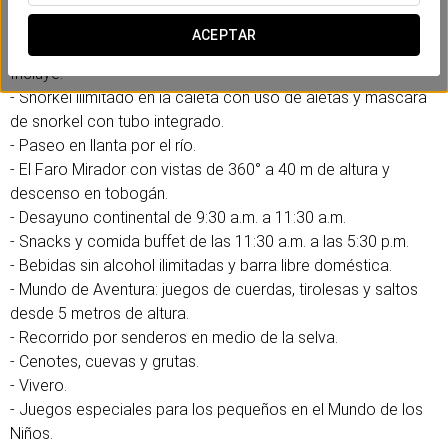
entre la selva y vive aventuras diseñadas para todas las
edades.
ACEPTAR
Incluye:
- Snorkel ilimitado en la caleta con uso de aletas y máscara
de snorkel con tubo integrado.
- Paseo en llanta por el río.
- El Faro Mirador con vistas de 360° a 40 m de altura y
descenso en tobogán.
- Desayuno continental de 9:30 a.m. a 11:30 a.m.
- Snacks y comida buffet de las 11:30 a.m. a las 5:30 p.m.
- Bebidas sin alcohol ilimitadas y barra libre doméstica.
- Mundo de Aventura: juegos de cuerdas, tirolesas y saltos
desde 5 metros de altura.
- Recorrido por senderos en medio de la selva.
- Cenotes, cuevas y grutas.
- Vivero.
- Juegos especiales para los pequeños en el Mundo de los
Niños.