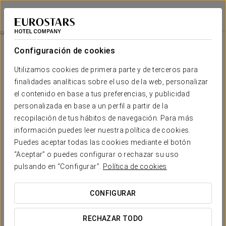
Eurostars Hacienda Vista Real
PLAYA DEL CARMEN
Iniciar sesión e
Xel-Ha Total
Configuración de cookies
Utilizamos cookies de primera parte y de terceros para
finalidades analíticas sobre el uso de la web, personalizar
el contenido en base a tus preferencias, y publicidad
personalizada en base a un perfil a partir de la
recopilación de tus hábitos de navegación. Para más
información puedes leer nuestra política de cookies.
Puedes aceptar todas las cookies mediante el botón
139 USD por persona
“Aceptar” o puedes configurar o rechazar su uso
Xel-Ha Total
pulsando en “Configurar”.
Política de cookies
Descubre el paraíso natural más completo del Caribe
CONFIGURAR
mexicano con Xel-Há Total, una experiencia para disfrutar sin
límites. Sumérgete en sus aguas cristalinas, explora senderos
RECHAZAR TODO