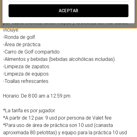
este deporte como para retar a los más expertos. Con este
paquete, podrás disfrutar de un Green Fee (18 hoyos) en el
ACEPTAR
club, situado en la misma urbanización del hotel y rodeado
por fauna exótica, ruinas mayas y la belleza del mar Caribe.
Incluye:
-Ronda de golf.
-Área de práctica.
-Carro de Golf compartido.
-Alimentos y bebidas (bebidas alcohólicas incluidas).
-Limpieza de zapatos.
-Limpieza de equipos.
-Toallas refrescantes.
Horario: De 8:00 am a 12:59 pm.
*La tarifa es por jugador.
*A partir de 12 pax: 9 usd por persona de Valet fee.
*Para uso de área de práctica son 10 usd (canasta
aproximada 80 pelotitas) y equipo para la práctica 10 usd