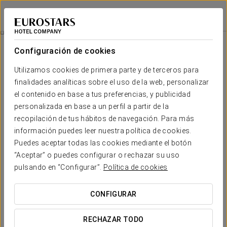
Eurostars Hacienda Vista Real
PLAYA DEL CARMEN
Iniciar sesión e
Green Fee Hard Rock Golf Club
Configuración de cookies
Utilizamos cookies de primera parte y de terceros para
finalidades analíticas sobre el uso de la web, personalizar
el contenido en base a tus preferencias, y publicidad
personalizada en base a un perfil a partir de la
recopilación de tus hábitos de navegación. Para más
información puedes leer nuestra política de cookies.
Puedes aceptar todas las cookies mediante el botón
250 USD
“Aceptar” o puedes configurar o rechazar su uso
Green Fee Hard Rock Golf Club
pulsando en “Configurar”.
Política de cookies
Siéntete como una estrella del rock y vive una experiencia
CONFIGURAR
única en el Hard Rock Golf Club, un impresionante campo
diseñado Robert von Hagge ideal tanto para la iniciación en
RECHAZAR TODO