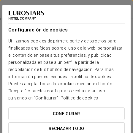
Eurostars Gran Madrid
MADRID - ALCOBENDAS
Iniciar sesión e
Restauración
Configuración de cookies
Restauración
Utilizamos cookies de primera parte y de terceros para
finalidades analíticas sobre el uso de la web, personalizar
El hotel dispone de restaurante y bar-cafetería.
el contenido en base a tus preferencias, y publicidad
personalizada en base a un perfil a partir de la
recopilación de tus hábitos de navegación. Para más
información puedes leer nuestra política de cookies.
Puedes aceptar todas las cookies mediante el botón
“Aceptar” o puedes configurar o rechazar su uso
pulsando en “Configurar”.
Política de cookies
CONFIGURAR
RECHAZAR TODO