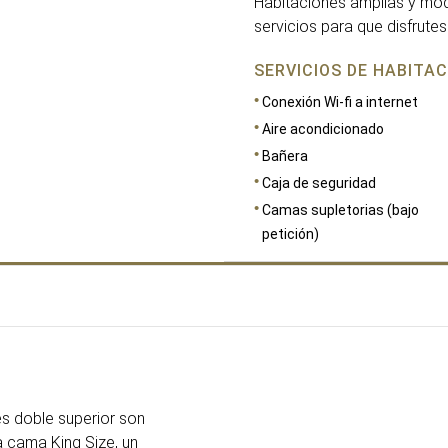
Habitaciones amplias y mo
servicios para que disfrute
SERVICIOS DE HABITAC
Conexión Wi-fi a internet
Aire acondicionado
Bañera
Caja de seguridad
Camas supletorias (bajo
petición)
DIMENSIONES
28
s doble superior son
 cama King Size, un