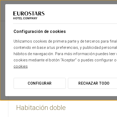
Eurostars Hotel Company
España
Madrid - Alcobendas
Eurostars 
Configuración de cookies
El confort y descanso que necesi
Utilizamos cookies de primera parte y de terceros para final
contenido en base a tus preferencias, y publicidad personali
El Hotel Eurostars Gran Madrid dispone de 100 amplias y l
hábitos de navegación. Para más información puedes leer n
dotadas de todas las funcionalidades para las personas de
cookies mediante el botón “Aceptar” o puedes configurar o
con hidromasaje. Hay 3 junior suites que disponen de una 
cookies
de empresa.
CONFIGURAR
RECHAZAR TODO
Habitación doble