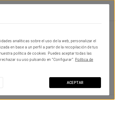
Gran Madrid
Habitaciones
tas
idades analíticas sobre el uso de la web, personalizar el
zada en base a un perfil a partir de la recopilación de tus
uminosas habitaciones, con una decoración muy actual y
uestra política de cookies. Puedes aceptar todas las
 negocios, con mesa de trabajo, WiFi gratuito y ducha
 rechazar su uso pulsando en “Configurar”.
Política de
sala de estar donde es posible celebrar pequeños eventos
ACEPTAR
DIMENSIONES
23