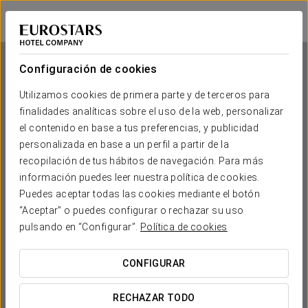
Eurostars Gran Madrid
MADRID - ALCOBENDAS
Iniciar sesión e
Configuración de cookies
Utilizamos cookies de primera parte y de terceros para
finalidades analíticas sobre el uso de la web, personalizar
Eurostars Gran Madrid
el contenido en base a tus preferencias, y publicidad
personalizada en base a un perfil a partir de la
MADRID - ALCOBENDAS
recopilación de tus hábitos de navegación. Para más
información puedes leer nuestra política de cookies.
Puedes aceptar todas las cookies mediante el botón
“Aceptar” o puedes configurar o rechazar su uso
pulsando en “Configurar”.
Política de cookies
CONFIGURAR
¿CUÁNDO QUIERES IR?


RECHAZAR TODO