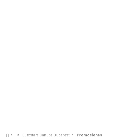
Experiencia business
49 €
VER OFERTA
Eurostars Danube Budapest
Promociones