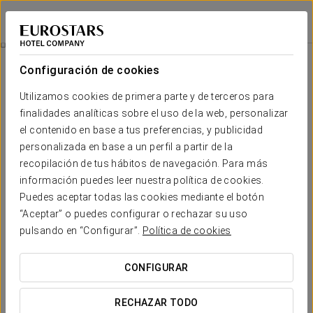
Eurostars Danube Budapest
BUDAPEST
Iniciar sesión e
Promociones
Configuración de cookies
Promociones
Utilizamos cookies de primera parte y de terceros para
finalidades analíticas sobre el uso de la web, personalizar
el contenido en base a tus preferencias, y publicidad
personalizada en base a un perfil a partir de la
recopilación de tus hábitos de navegación. Para más
Experiencia romántica
información puedes leer nuestra política de cookies.
Puedes aceptar todas las cookies mediante el botón
25 €
“Aceptar” o puedes configurar o rechazar su uso
pulsando en “Configurar”.
Política de cookies
VER OFERTA
CONFIGURAR
RECHAZAR TODO