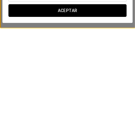
ACEPTAR
Experiencia relax
199.99 €
VER OFERTA