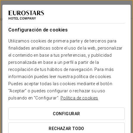
Eurostars Danube Budapest
BUDAPEST
Iniciar sesión e
Habitaciones
Configuración de cookies
Habitaciones
El confort y descanso que necesitas
Utilizamos cookies de primera parte y de terceros para
finalidades analíticas sobre el uso de la web, personalizar
el contenido en base a tus preferencias, y publicidad
El hotel Eurostars Danube Budapest, con una decoración
moderna y acogedora, cuenta con 101 habitaciones que
personalizada en base a un perfil a partir de la
buscan mostrar una
atmósfera clásica de relax y confort
recopilación de tus hábitos de navegación. Para más
siguiendo la línea dorada de los años 1920.
información puedes leer nuestra política de cookies.
Puedes aceptar todas las cookies mediante el botón
SERVICIOS DESTACADOS
“Aceptar” o puedes configurar o rechazar su uso
pulsando en “Configurar”.
Política de cookies
Habitaciones
CONFIGURAR
RECHAZAR TODO