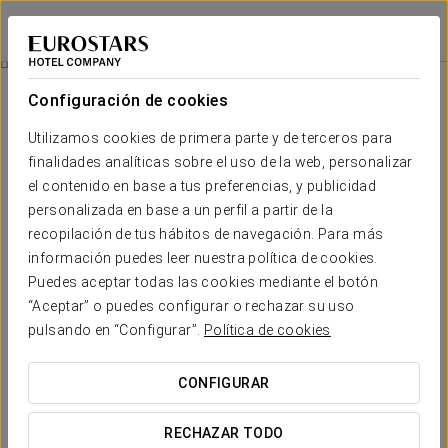
Eurostars Conquistador
CÓRDOBA
Iniciar sesión e
Experiencia Romántica
Configuración de cookies
Utilizamos cookies de primera parte y de terceros para
finalidades analíticas sobre el uso de la web, personalizar
el contenido en base a tus preferencias, y publicidad
personalizada en base a un perfil a partir de la
recopilación de tus hábitos de navegación. Para más
información puedes leer nuestra política de cookies.
Puedes aceptar todas las cookies mediante el botón
20 €
“Aceptar” o puedes configurar o rechazar su uso
Experiencia romántica
pulsando en “Configurar”.
Política de cookies
En el Eurostars Conquistador os espera una experiencia
CONFIGURAR
romántica pensada para que no tengáis que preocuparos
por nada y solo disfrutéis de estar juntos.
RECHAZAR TODO