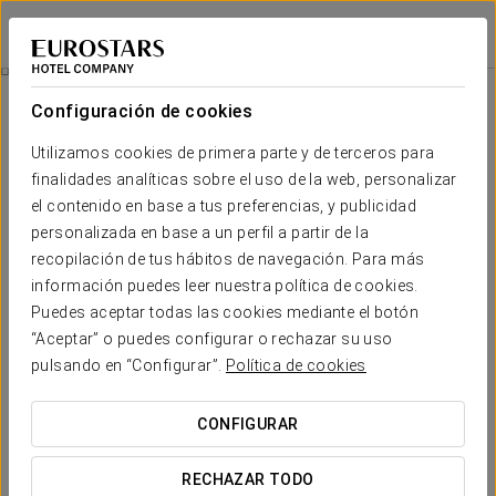
Eurostars Conquistador
CÓRDOBA
Iniciar sesión e
Descubre Medina Azahara
Configuración de cookies
Utilizamos cookies de primera parte y de terceros para
finalidades analíticas sobre el uso de la web, personalizar
el contenido en base a tus preferencias, y publicidad
personalizada en base a un perfil a partir de la
recopilación de tus hábitos de navegación. Para más
información puedes leer nuestra política de cookies.
Puedes aceptar todas las cookies mediante el botón
30 €
“Aceptar” o puedes configurar o rechazar su uso
Descubre Medina Azahara
pulsando en “Configurar”.
Política de cookies
Descubre el encanto de una de las maravillas de Córdoba,
CONFIGURAR
uno de los yacimientos arqueológicos más importantes de
España, la ciudad califal de Medina Azahara, declarada
RECHAZAR TODO