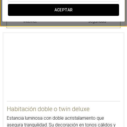
ACEPTAR
Conexión Wi-fi a
Bañera
Caja de
internet
seguridad
20
Habitación doble o twin deluxe
Estancia luminosa con doble acristalamiento que
asegura tranquilidad. Su decoración en tonos cálidos y