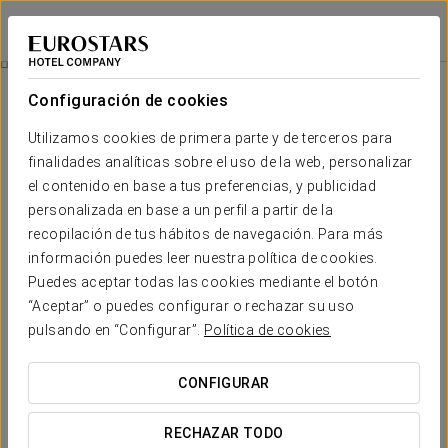
Eurostars Amara
SAN SEBASTIÁN
Iniciar sesión e
Habitaciones
Configuración de cookies
Habitaciones
El confort y descanso que necesitas
Utilizamos cookies de primera parte y de terceros para
finalidades analíticas sobre el uso de la web, personalizar
el contenido en base a tus preferencias, y publicidad
En el Eurostars Amara cada estancia está pensada para que
disfrutes de San Sebastián con todo el confort. Espacios
personalizada en base a un perfil a partir de la
luminosos, diseño contemporáneo y detalles cuidados crean
recopilación de tus hábitos de navegación. Para más
un ambiente acogedor que se adapta a cada tipo de viajero.
información puedes leer nuestra política de cookies.
Tanto si vienes solo, en pareja o en familia, encontrarás un
lugar tranquilo, funcional y elegante donde descansar después
Puedes aceptar todas las cookies mediante el botón
de un día en la ciudad.
“Aceptar” o puedes configurar o rechazar su uso
pulsando en “Configurar”.
Política de cookies
SERVICIOS DESTACADOS
CONFIGURAR
Habitaciones
RECHAZAR TODO