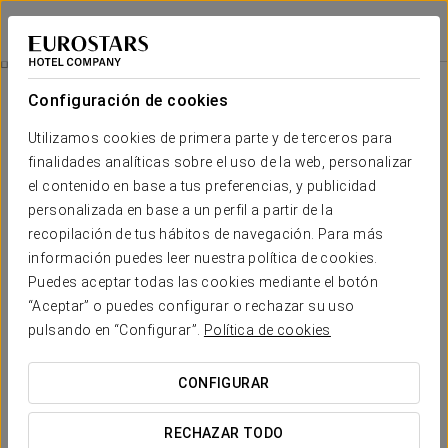
Eurostars Al-Ándalus Palace
SEVILLA
Iniciar sesión e
Experiencia Confort
Configuración de cookies
Utilizamos cookies de primera parte y de terceros para
finalidades analíticas sobre el uso de la web, personalizar
el contenido en base a tus preferencias, y publicidad
personalizada en base a un perfil a partir de la
recopilación de tus hábitos de navegación. Para más
información puedes leer nuestra política de cookies.
Puedes aceptar todas las cookies mediante el botón
20 €
“Aceptar” o puedes configurar o rechazar su uso
Experiencia Confort
pulsando en “Configurar”.
Política de cookies
Descubre el placer de desconectar y dejarte envolver por el
CONFIGURAR
confort que mereces. Esta promoción incluye:
RECHAZAR TODO