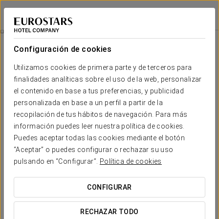
Eurostars Al-Ándalus Palace
SEVILLA
Iniciar sesión e
Entrada Isla Mágica
Configuración de cookies
Utilizamos cookies de primera parte y de terceros para
finalidades analíticas sobre el uso de la web, personalizar
el contenido en base a tus preferencias, y publicidad
personalizada en base a un perfil a partir de la
recopilación de tus hábitos de navegación. Para más
información puedes leer nuestra política de cookies.
Puedes aceptar todas las cookies mediante el botón
Desde 21,90 €
“Aceptar” o puedes configurar o rechazar su uso
Entrada Isla Mágica
pulsando en “Configurar”.
Política de cookies
Un día de aventuras te espera en Isla Mágica.
CONFIGURAR
Incluye:
RECHAZAR TODO