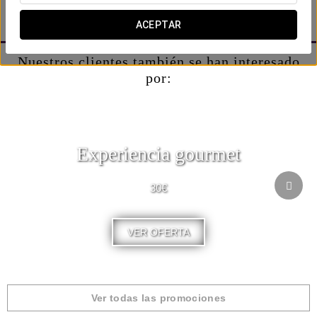
deliciosa combinación, que te transportará al sabor más
auténtico de nuestra tierra!
ACEPTAR
Nuestros clientes también se han interesado
por:
Experiencia gourmet
30€
VER OFERTA
Ver todas las promociones