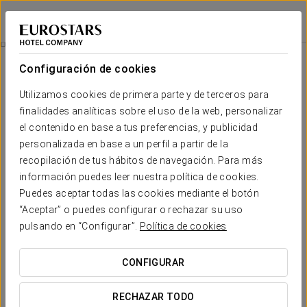
Dorma Reina Isabel
ÁVILA
Iniciar sesión e
Saborea La Tradición
Configuración de cookies
Utilizamos cookies de primera parte y de terceros para
finalidades analíticas sobre el uso de la web, personalizar
el contenido en base a tus preferencias, y publicidad
personalizada en base a un perfil a partir de la
recopilación de tus hábitos de navegación. Para más
información puedes leer nuestra política de cookies.
Puedes aceptar todas las cookies mediante el botón
“Aceptar” o puedes configurar o rechazar su uso
15 €
Saborea la tradición
pulsando en “Configurar”.
Política de cookies
Disfruta de tu escapada a Ávila saboreando la tradición con
CONFIGURAR
unas exquisitas yemas, acompañadas de una botella de
cava para brindar por los pequeños placeres de la vida.
RECHAZAR TODO
¡Haz que tu estancia sea aún más especial con esta