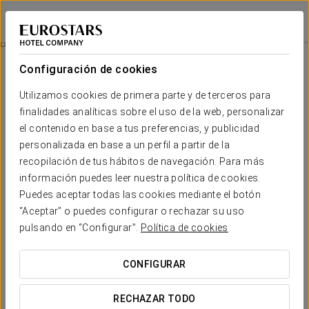
Dorma Reina Isabel
ÁVILA
Iniciar sesión e
Experiencia Romántica
Configuración de cookies
Utilizamos cookies de primera parte y de terceros para
finalidades analíticas sobre el uso de la web, personalizar
el contenido en base a tus preferencias, y publicidad
personalizada en base a un perfil a partir de la
recopilación de tus hábitos de navegación. Para más
información puedes leer nuestra política de cookies.
Puedes aceptar todas las cookies mediante el botón
“Aceptar” o puedes configurar o rechazar su uso
15€
Experiencia romántica
pulsando en “Configurar”.
Política de cookies
Detalles para sorprender. Todo listo para que solo penséis
CONFIGURAR
en disfrutar del amor.
RECHAZAR TODO
En el Dorma Reina Isabel, hemos creado una experiencia