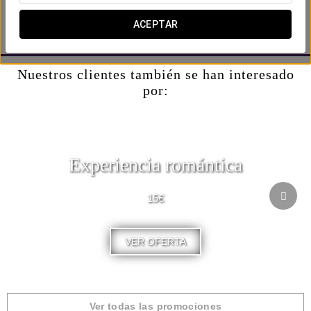
-Selección de embutidos ibéricos “D.O. Guijuelo”.
-Botella de vino tinto “D.O. Toro”.
ACEPTAR
-Frutas bañadas con chocolate.
Nuestros clientes también se han interesado
por:
Experiencia romántica
15€
VER OFERTA
Ver todas las promociones