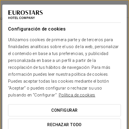
Dorma Reina Isabel
ÁVILA
Iniciar sesión e
Experiencia Gourmet
Configuración de cookies
Utilizamos cookies de primera parte y de terceros para
finalidades analíticas sobre el uso de la web, personalizar
el contenido en base a tus preferencias, y publicidad
personalizada en base a un perfil a partir de la
recopilación de tus hábitos de navegación. Para más
información puedes leer nuestra política de cookies.
Puedes aceptar todas las cookies mediante el botón
“Aceptar” o puedes configurar o rechazar su uso
30€
Experiencia gourmet
pulsando en “Configurar”.
Política de cookies
Disfruta de una degustación en tu habitación del Dorma
CONFIGURAR
Reina Isabel con nuestra experiencia gourmet.
RECHAZAR TODO
Incluye: