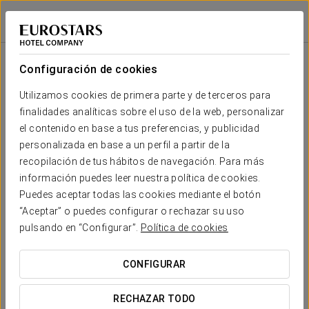
Claridge Hotel
BUENOS AIRES
Iniciar sesión e
Sala
Forma
Escuela
Banquete
Cocktail
Imperial
Teatro
Cabaret
U
Configuración de cookies
Gran Salón
2
350 m
Tu evento en
Utilizamos cookies de primera parte y de terceros para
300
450
120
40
40
300
x m
finalidades analíticas sobre el uso de la web, personalizar
altura
el contenido en base a tus preferencias, y publicidad
Tudor
personalizada en base a un perfil a partir de la
2
351 m
240
400
250
40
30
100
recopilación de tus hábitos de navegación. Para más
x m
SOLICITAR PRESUPUESTO
información puedes leer nuestra política de cookies.
altura
Puedes aceptar todas las cookies mediante el botón
London
“Aceptar” o puedes configurar o rechazar su uso
2
28 m
-
-
-
8
8
-
pulsando en “Configurar”.
Política de cookies
x m
altura
CONFIGURAR
Diplomático
2
243 m
80
200
60
30
30
80
x m
RECHAZAR TODO