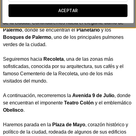
Partiendo desde el hotel, realizaremos una primera parada
ACEPTAR
en la
Floralis Genérica
, una de las esculturas más icónicas
de la ciudad. Continuaremos hacia el elegante barrio de
Palermo
, donde se encuentran el
Planetario
y los
Bosques de Palermo
, uno de los principales pulmones
verdes de la ciudad.
Seguiremos hacia
Recoleta
, una de las zonas más
sofisticadas, conocida por su arquitectura, sus cafés y el
famoso Cementerio de la Recoleta, uno de los más
visitados del mundo.
A continuación, recorreremos la
Avenida 9 de Julio
, donde
se encuentran el imponente
Teatro Colón
y el emblemático
Obelisco
.
Haremos parada en la
Plaza de Mayo
, corazón histórico y
político de la ciudad, rodeada de algunos de sus edificios