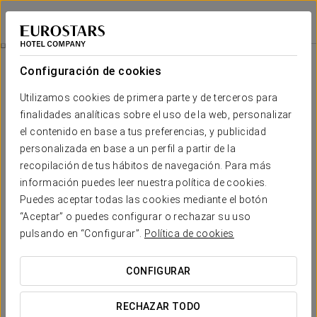
Claridge Hotel
BUENOS AIRES
Iniciar sesión e
City Tour
Configuración de cookies
Utilizamos cookies de primera parte y de terceros para
finalidades analíticas sobre el uso de la web, personalizar
el contenido en base a tus preferencias, y publicidad
personalizada en base a un perfil a partir de la
recopilación de tus hábitos de navegación. Para más
información puedes leer nuestra política de cookies.
Puedes aceptar todas las cookies mediante el botón
“Aceptar” o puedes configurar o rechazar su uso
45 USD + IVA
City tour
pulsando en “Configurar”.
Política de cookies
Descubre la belleza y la magia de Buenos Aires en un
CONFIGURAR
completo paseo panorámico por sus barrios más
emblemáticos.
RECHAZAR TODO