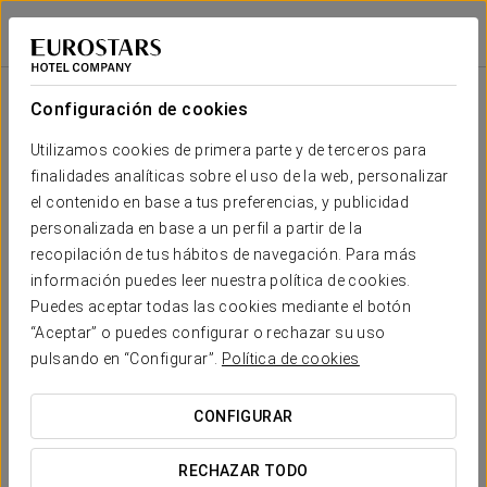
Áurea Boutique
Áurea Casa Palacio Sagasta
CÁDIZ
Iniciar sesión e
Áurea Boutique
Configuración de cookies
Hemos preparado una exclusiva colección de
recuerdos para que disfrutes de la esencia de
Utilizamos cookies de primera parte y de terceros para
Áurea Hotels en tu hogar
finalidades analíticas sobre el uso de la web, personalizar
el contenido en base a tus preferencias, y publicidad
personalizada en base a un perfil a partir de la
recopilación de tus hábitos de navegación. Para más
información puedes leer nuestra política de cookies.
Puedes aceptar todas las cookies mediante el botón
“Aceptar” o puedes configurar o rechazar su uso
pulsando en “Configurar”.
Política de cookies
Albornoz bordado
CONFIGURAR
VER PRODUCTO
RECHAZAR TODO