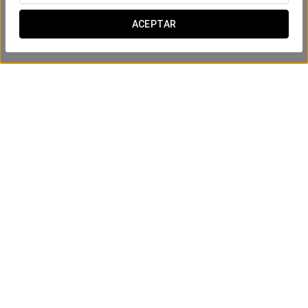
ACEPTAR
Osito Aury
VER PRODUCTO