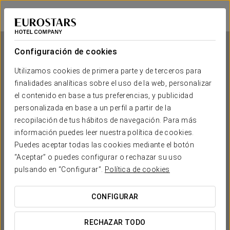
Áurea Casa Palacio Sagasta
CÁDIZ
Iniciar sesión e
Configuración de cookies
Utilizamos cookies de primera parte y de terceros para
finalidades analíticas sobre el uso de la web, personalizar
Áurea Casa Palacio Sagasta
el contenido en base a tus preferencias, y publicidad
personalizada en base a un perfil a partir de la
CÁDIZ
recopilación de tus hábitos de navegación. Para más
información puedes leer nuestra política de cookies.
Puedes aceptar todas las cookies mediante el botón
“Aceptar” o puedes configurar o rechazar su uso
pulsando en “Configurar”.
Política de cookies
CONFIGURAR
¿CUÁNDO QUIERES IR?


RECHAZAR TODO