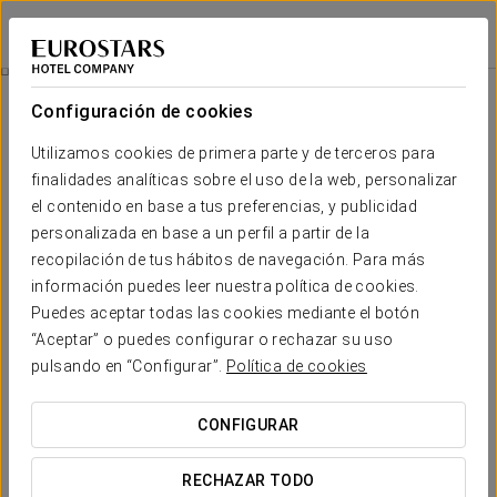
Pousada de Meaño
PONTEVEDRA - MEAÑO
Iniciar sesión e
Visita A Bodega Gran Bazan Con Degustación
Configuración de cookies
Utilizamos cookies de primera parte y de terceros para
finalidades analíticas sobre el uso de la web, personalizar
el contenido en base a tus preferencias, y publicidad
personalizada en base a un perfil a partir de la
recopilación de tus hábitos de navegación. Para más
información puedes leer nuestra política de cookies.
Puedes aceptar todas las cookies mediante el botón
“Aceptar” o puedes configurar o rechazar su uso
14 €
Visita a Bodega Gran Bazan con
pulsando en “Configurar”.
Política de cookies
degustación
CONFIGURAR
La visita a la Bodega Gran Bazán con degustación incluye:
-Visita guiada al viñedo y a la bodega.
RECHAZAR TODO