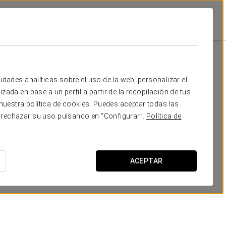
Meaño
Promociones
Promociones
idades analíticas sobre el uso de la web, personalizar el
zada en base a un perfil a partir de la recopilación de tus
uestra política de cookies. Puedes aceptar todas las
 rechazar su uso pulsando en “Configurar”.
Política de
Visita a Bodega Paco y Lola con
ACEPTAR
degustación
VER OFERTA