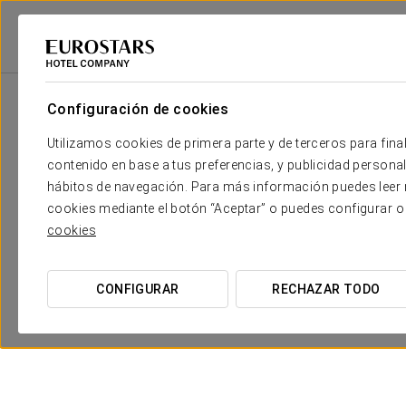
Eurostars Hotel Company
España
Pontevedra - Meaño
Pousada De 
Configuración de cookies
Utilizamos cookies de primera parte y de terceros para final
contenido en base a tus preferencias, y publicidad personali
hábitos de navegación. Para más información puedes leer n
cookies mediante el botón “Aceptar” o puedes configurar o
cookies
Visita a Bodega Gran Bazan con
CONFIGURAR
RECHAZAR TODO
degustación
14 €
VER OFERTA