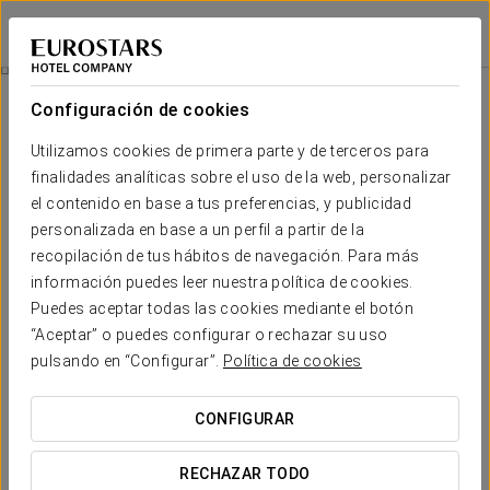
Ikonik Miraflores
LIMA
Iniciar sesión e
Viaje Al Pasado De Perú: Museo Larco
Configuración de cookies
Utilizamos cookies de primera parte y de terceros para
finalidades analíticas sobre el uso de la web, personalizar
el contenido en base a tus preferencias, y publicidad
personalizada en base a un perfil a partir de la
recopilación de tus hábitos de navegación. Para más
información puedes leer nuestra política de cookies.
Puedes aceptar todas las cookies mediante el botón
85 USD
“Aceptar” o puedes configurar o rechazar su uso
Viaje al Pasado de Perú: Museo
pulsando en “Configurar”.
Política de cookies
Larco
CONFIGURAR
Descubre uno de los museos más prestigiosos de
Latinoamérica, ubicado en una elegante mansión
RECHAZAR TODO