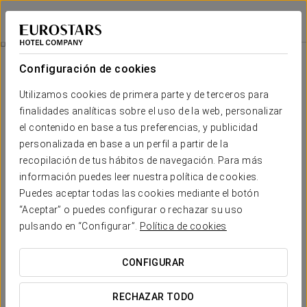
Ikonik Lisboa
LISBOA
Iniciar sesión e
Habitaciones
Configuración de cookies
Habitaciones
El confort y descanso que
Utilizamos cookies de primera parte y de terceros para
finalidades analíticas sobre el uso de la web, personalizar
necesitas
el contenido en base a tus preferencias, y publicidad
personalizada en base a un perfil a partir de la
El Ikonik Lisboa ofrece a sus huéspedes
231 amplias y
recopilación de tus hábitos de navegación. Para más
cómodas habitaciones
, que cuentan con un cuidado diseño
información puedes leer nuestra política de cookies.
inspirado en la ciudad de Lisboa. Todas ellas están equipadas
con los mejores servicios para que disfrutes de una estancia
Puedes aceptar todas las cookies mediante el botón
perfecta en nuestro hotel.
“Aceptar” o puedes configurar o rechazar su uso
pulsando en “Configurar”.
Política de cookies
SERVICIOS DESTACADOS
CONFIGURAR
Habitaciones
RECHAZAR TODO