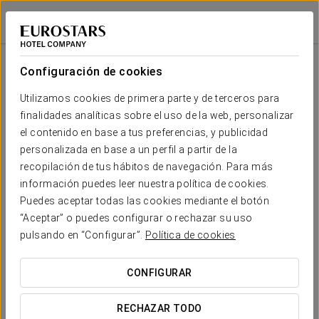
Exe Zaragoza WTC
ZARAGOZA
Iniciar sesión e
Sala
Forma
Escuela
Banquete
Cocktail
Imperial
Teatro
Cabaret
U
Configuración de cookies
Negure
2
85 m
Tu evento en
Utilizamos cookies de primera parte y de terceros para
65
80
40
35
-
80
x m
finalidades analíticas sobre el uso de la web, personalizar
altura
el contenido en base a tus preferencias, y publicidad
personalizada en base a un perfil a partir de la
recopilación de tus hábitos de navegación. Para más
SOLICITAR PRESUPUESTO
información puedes leer nuestra política de cookies.
Puedes aceptar todas las cookies mediante el botón
“Aceptar” o puedes configurar o rechazar su uso
pulsando en “Configurar”.
Política de cookies
CONFIGURAR
RECHAZAR TODO