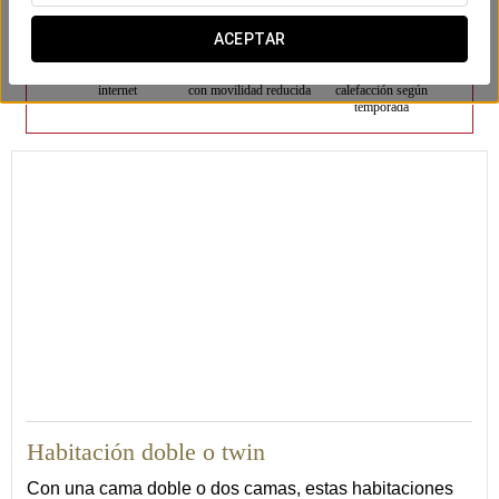
ACEPTAR
Conexión Wi-fi a
Adaptadas a personas
Aire acondicionado o
internet
con movilidad reducida
calefacción según
temporada
18
Habitación doble o twin
Con una cama doble o dos camas, estas habitaciones