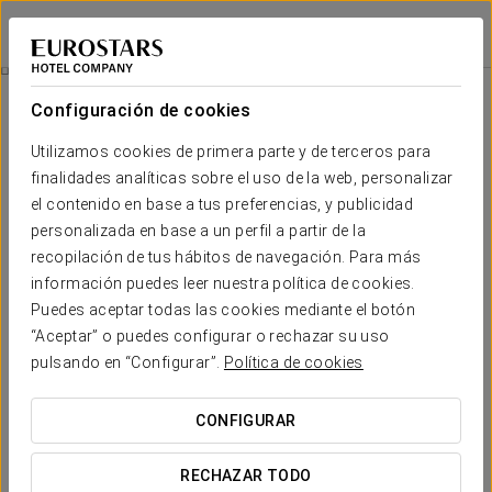
Exe Zaragoza WTC
ZARAGOZA
Iniciar sesión e
Habitaciones
Configuración de cookies
Habitaciones
El confort y descanso que necesitas
Utilizamos cookies de primera parte y de terceros para
finalidades analíticas sobre el uso de la web, personalizar
el contenido en base a tus preferencias, y publicidad
El hotel Exe Zaragoza WTC cuenta con 88 habitaciones
dobles y
twins
equipadas con televisión LCD, aire acondicionado y conexión
personalizada en base a un perfil a partir de la
Wi-Fi gratuita. Además disponen de baño privado con secador de
recopilación de tus hábitos de navegación. Para más
pelo y amenities.
información puedes leer nuestra política de cookies.
De
diseño moderno, renovado y funcional
, las estancias aseguran
Puedes aceptar todas las cookies mediante el botón
el perfecto descanso de sus huéspedes que, bajo petición, pueden
“Aceptar” o puedes configurar o rechazar su uso
contar con un excelente servicio de desayuno en la habitación.
pulsando en “Configurar”.
Política de cookies
SERVICIOS DESTACADOS
CONFIGURAR
Habitaciones
RECHAZAR TODO