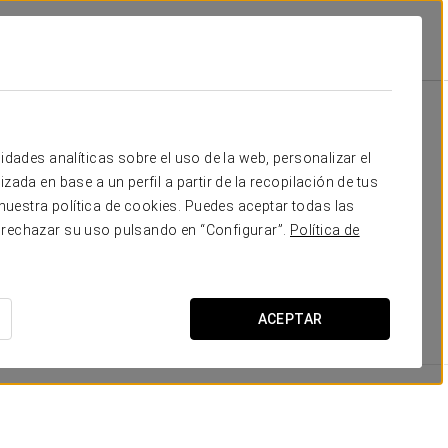
s
tas
idades analíticas sobre el uso de la web, personalizar el
zada en base a un perfil a partir de la recopilación de tus
 habitaciones luminosas y decoradas con un estilo
uestra política de cookies. Puedes aceptar todas las
oporcionar tranquilidad y bienestar, con una atmósfera
 rechazar su uso pulsando en “Configurar”.
Política de
xcepcionales, añadiendo un toque único a la estancia.
 quienes buscan mayor comodidad durante estancias
ACEPTAR
DIMENSIONES
19