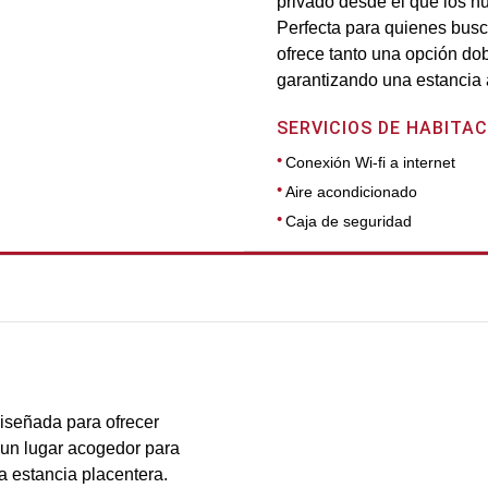
privado desde el que los hu
Perfecta para quienes busc
ofrece tanto una opción do
garantizando una estancia ag
SERVICIOS DE HABITAC
Conexión Wi-fi a internet
Aire acondicionado
Caja de seguridad
DIMENSIONES
22
diseñada para ofrecer
 un lugar acogedor para
a estancia placentera.