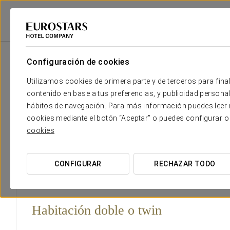
Eurostars Hotel Company
Austria
Viena
Exe Vienna
Habitacione
Configuración de cookies
El confort y descanso que necesi
Utilizamos cookies de primera parte y de terceros para final
contenido en base a tus preferencias, y publicidad personali
El Exe Vienna ofrece un ambiente cómodo y relajante, con
hábitos de navegación. Para más información puedes leer n
elegante y moderno. Sus espacios están diseñados para pr
cookies mediante el botón “Aceptar” o puedes configurar o
acogedora. Además, algunas habitaciones ofrecen vistas e
cookies
El hotel también cuenta con suites amplias, ideales para
prolongadas o para familias.
CONFIGURAR
RECHAZAR TODO
Habitación doble o twin