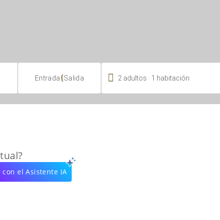

.
{
2
adultos
1
habitación
Entrada
Salida
tual?
 con el Asistente IA