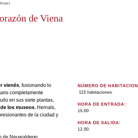
 Hotel
corazón de Viena
er vienés
, fusionando lo
NÚMERO DE HABITACION
115 habitaciones.
enario completamente
ilo en sus siete plantas,
HORA DE ENTRADA:
o de los museos
, Hernals,
15.00.
presionantes de la ciudad y
HORA DE SALIDA:
12.00.
llo de Neuwaldegg,