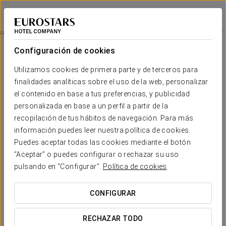
Exe Tres Cantos
MADRID - TRES CANTOS
Iniciar sesión e
Promociones
Configuración de cookies
Promociones
Utilizamos cookies de primera parte y de terceros para
finalidades analíticas sobre el uso de la web, personalizar
el contenido en base a tus preferencias, y publicidad
personalizada en base a un perfil a partir de la
recopilación de tus hábitos de navegación. Para más
Experiencia Business
información puedes leer nuestra política de cookies.
Puedes aceptar todas las cookies mediante el botón
15€
“Aceptar” o puedes configurar o rechazar su uso
pulsando en “Configurar”.
Política de cookies
VER OFERTA
CONFIGURAR
RECHAZAR TODO