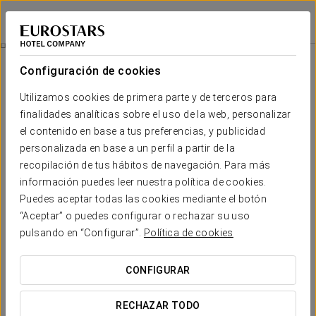
Exe Tres Cantos
MADRID - TRES CANTOS
Iniciar sesión e
Habitaciones
Configuración de cookies
Habitaciones
El confort y descanso que necesitas
Utilizamos cookies de primera parte y de terceros para
finalidades analíticas sobre el uso de la web, personalizar
el contenido en base a tus preferencias, y publicidad
En el Exe Tres Cantos las habitaciones van en línea con el espíritu
del hotel.
Cómodas, acogedoras y con todos los servicios
que
personalizada en base a un perfil a partir de la
esperas, se convertirán en el refugio ideal para tus días en la capital.
recopilación de tus hábitos de navegación. Para más
Para descansar o para continuar la jornada laboral, las estancias
información puedes leer nuestra política de cookies.
cuentan con una amplia gama de servicios que se adecúa a
las
Puedes aceptar todas las cookies mediante el botón
necesidades de cada huésped
, permitiendo sacar el máximo partido
“Aceptar” o puedes configurar o rechazar su uso
a tu visita a Tres Cantos.
pulsando en “Configurar”.
Política de cookies
Algunas habitaciones requieren bajar un tramo de escaleras para
acceder al ascensor que lleva a la habitación.
CONFIGURAR
SERVICIOS DESTACADOS
RECHAZAR TODO