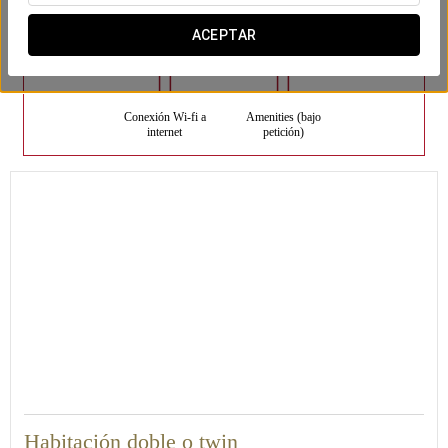
Habitaciones
ACEPTAR
Conexión Wi-fi a
Amenities (bajo
internet
petición)
18
Habitación doble o twin