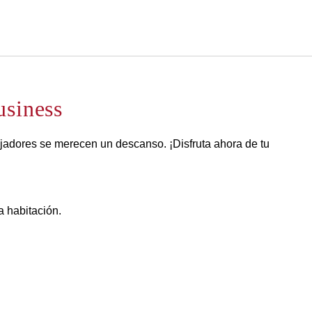
Español
Iniciar sesión en Star Tra
usiness
jadores se merecen un descanso. ¡Disfruta ahora de tu
a habitación.