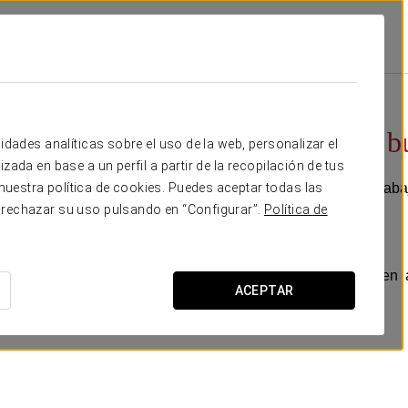
Experiencia Business
10 €
Experiencia b
idades analíticas sobre el uso de la web, personalizar el
zada en base a un perfil a partir de la recopilación de tus
Porque hasta los más traba
uestra política de cookies. Puedes aceptar todas las
Business Experience!
 rechazar su uso pulsando en “Configurar”.
Política de
Incluye:
-Bebida de bienvenida en l
ACEPTAR
-Tratamiento VIP.
-Wi-Fi gratuito.