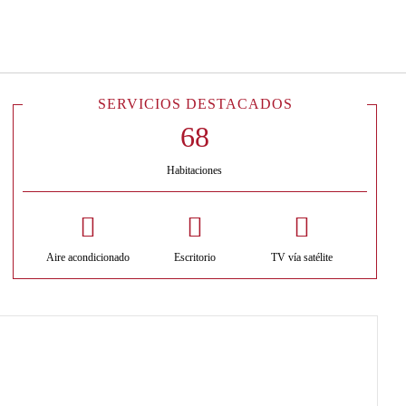
Español
Iniciar sesión en Star Tra
SERVICIOS DESTACADOS
Habitaciones
Aire acondicionado
Escritorio
TV vía satélite