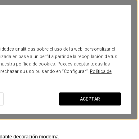
tas
idades analíticas sobre el uso de la web, personalizar el
zada en base a un perfil a partir de la recopilación de tus
fort: suelo de parquet, excelente iluminación natural
uestra política de cookies. Puedes aceptar todas las
ientación
minimalista
con guiños a la tradición y la
 rechazar su uso pulsando en “Configurar”.
Política de
moderno
y elegante revestido en mármol verde.
ACEPTAR
DIMENSIONES
19
adable decoración moderna