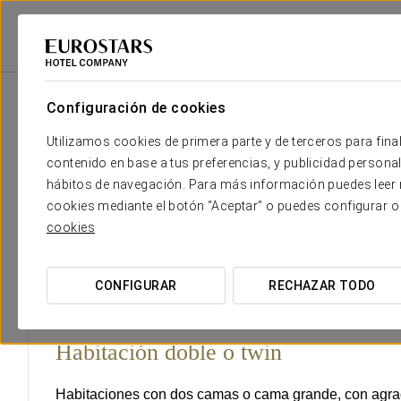
Eurostars Hotel Company
Italia
Lucca
Exe Toscana
Habitaciones
Configuración de cookies
El confort y descanso que necesi
Utilizamos cookies de primera parte y de terceros para final
contenido en base a tus preferencias, y publicidad personali
Las 68 habitaciones del Exe Toscana son un paraíso de con
hábitos de navegación. Para más información puedes leer n
para que te deslumbres con el
sol del Mediterráneo
, amb
cookies mediante el botón “Aceptar” o puedes configurar o
cultura, y muebles de
madera de cerezo
.
cookies
Todas las habitaciones tienen mesa de trabajo y un
baño 
CONFIGURAR
RECHAZAR TODO
Habitación doble o twin
Habitaciones con dos camas o cama grande, con agr