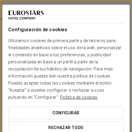
Exe Suites 33
MADRID
Iniciar sesión e
Habitaciones
Configuración de cookies
Habitaciones
El confort y descanso que necesitas
Utilizamos cookies de primera parte y de terceros para
finalidades analíticas sobre el uso de la web, personalizar
el contenido en base a tus preferencias, y publicidad
El Exe Suites 33 dispone de 33 espaciosas y cómodas habitaciones,
todas equipadas con una amplia gama de servicios pensada para
personalizada en base a un perfil a partir de la
elevar al máximo la calidad de tu estadía
.
recopilación de tus hábitos de navegación. Para más
Algunas habitaciones del edificio disponen de
terraza
y existen
dos
información puedes leer nuestra política de cookies.
suites
ideales para largas estancias o viajes de negocios.
Puedes aceptar todas las cookies mediante el botón
“Aceptar” o puedes configurar o rechazar su uso
SERVICIOS DESTACADOS
pulsando en “Configurar”.
Política de cookies
CONFIGURAR
Habitaciones
RECHAZAR TODO