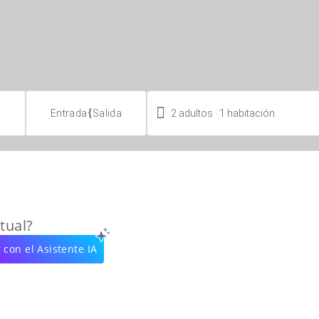

.
{
2
adultos
1
habitación
Entrada
Salida
tual?
 con el Asistente IA