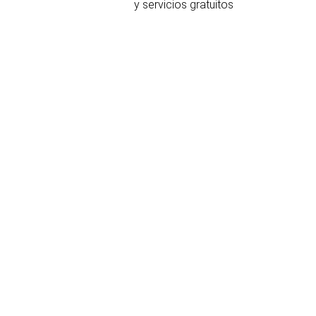
y servicios gratuitos
bicación y contacto
LEGANITOS 33
Madrid
28013 España
(+34) 917583850
Formulario de contacto