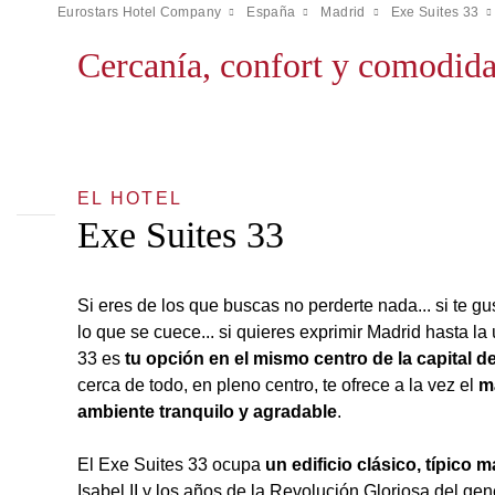
Eurostars Hotel Company
España
Madrid
Exe Suites 33
Cercanía, confort y comodida
EL HOTEL
Exe Suites 33
Si eres de los que buscas no perderte nada... si te gu
lo que se cuece... si quieres exprimir Madrid hasta la 
33 es
tu opción en el mismo centro de la capital 
cerca de todo, en pleno centro, te ofrece a la vez el
m
ambiente tranquilo y agradable
.
El Exe Suites 33 ocupa
un edificio clásico
, típico 
Isabel II y los años de la Revolución Gloriosa del gen