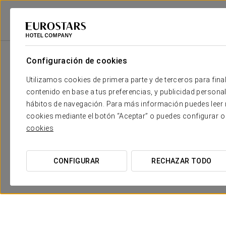
2
Sala
m
Dimensiones
Salón Tierra
2
x
Configuración de cookies
75 m
Utilizamos cookies de primera parte y de terceros para final
Salón Tierra + Mar
2
x
125 m
contenido en base a tus preferencias, y publicidad personali
hábitos de navegación. Para más información puedes leer n
Salón Mar
2
x
55 m
cookies mediante el botón “Aceptar” o puedes configurar o
cookies
CONFIGURAR
RECHAZAR TODO