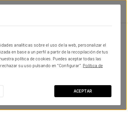
Escuela
Banquete
Cocktail
Forma
40
70
50
35
Tu evento en
idades analíticas sobre el uso de la web, personalizar el
80
120
90
-
zada en base a un perfil a partir de la recopilación de tus
uestra política de cookies. Puedes aceptar todas las
25
50
25
20
 rechazar su uso pulsando en “Configurar”.
Política de
SOLICITAR PRESUPUESTO
ACEPTAR