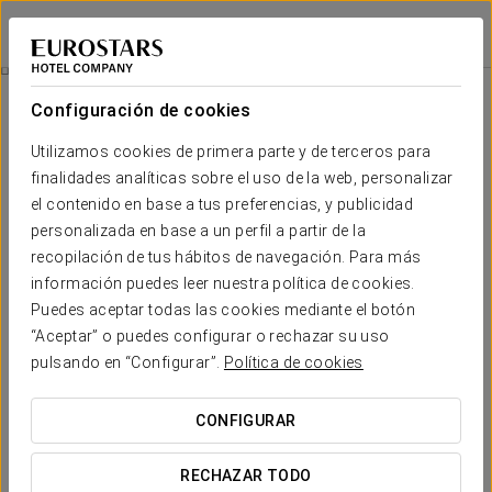
Exe Sevilla Palmera
SEVILLA
Iniciar sesión e
Experiencia Romántica
Configuración de cookies
Utilizamos cookies de primera parte y de terceros para
finalidades analíticas sobre el uso de la web, personalizar
el contenido en base a tus preferencias, y publicidad
personalizada en base a un perfil a partir de la
recopilación de tus hábitos de navegación. Para más
información puedes leer nuestra política de cookies.
Puedes aceptar todas las cookies mediante el botón
“Aceptar” o puedes configurar o rechazar su uso
20€
Experiencia romántica
pulsando en “Configurar”.
Política de cookies
Disfruta de esta experiencia romántica y convierte tu
CONFIGURAR
escapada en un momento especial para compartir en
pareja.
RECHAZAR TODO