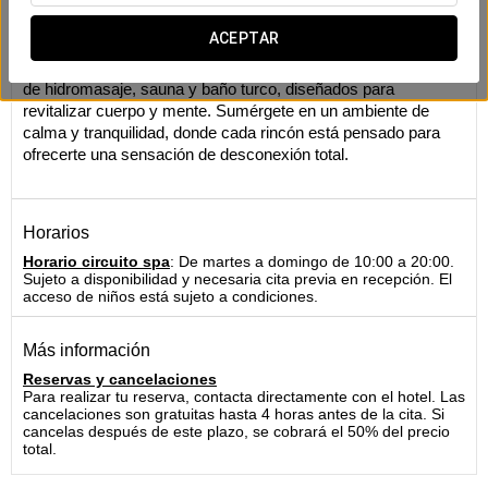
Spa
ACEPTAR
Disfruta de una
experiencia única de relajación y bienestar
en nuestro exclusivo
circuito de spa
, que incluye una bañera
de hidromasaje, sauna y baño turco, diseñados para
revitalizar cuerpo y mente. Sumérgete en un ambiente de
calma y tranquilidad, donde cada rincón está pensado para
ofrecerte una sensación de desconexión total.
Horarios
Horario circuito spa
: De martes a domingo de 10:00 a 20:00.
Sujeto a disponibilidad y necesaria cita previa en recepción. El
acceso de niños está sujeto a condiciones.
Más información
Reservas y cancelaciones
Para realizar tu reserva, contacta directamente con el hotel. Las
cancelaciones son gratuitas hasta 4 horas antes de la cita. Si
cancelas después de este plazo, se cobrará el 50% del precio
total.