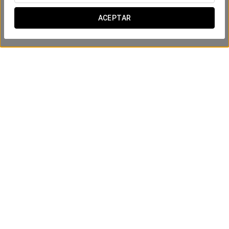
ACEPTAR
Experiencia gourmet
35 €
VER OFERTA