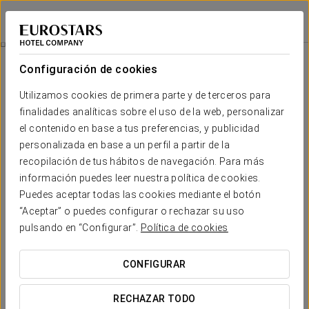
Exe São Lázaro
BRAGANZA
Iniciar sesión e
Promociones
Configuración de cookies
Promociones
Utilizamos cookies de primera parte y de terceros para
finalidades analíticas sobre el uso de la web, personalizar
el contenido en base a tus preferencias, y publicidad
personalizada en base a un perfil a partir de la
recopilación de tus hábitos de navegación. Para más
Experiencia romántica
información puedes leer nuestra política de cookies.
Puedes aceptar todas las cookies mediante el botón
25 €
“Aceptar” o puedes configurar o rechazar su uso
pulsando en “Configurar”.
Política de cookies
VER OFERTA
CONFIGURAR
RECHAZAR TODO