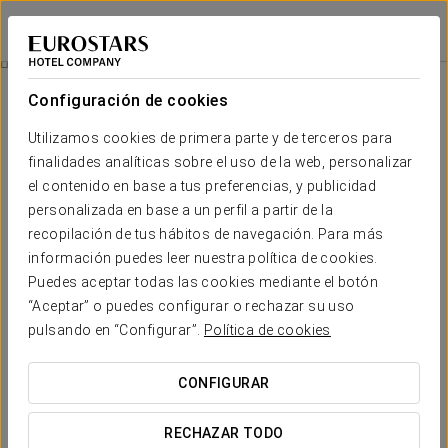
Exe Rey Don Jaime
VALENCIA
Iniciar sesión e
Habitaciones
Configuración de cookies
Habitaciones
El confort y descanso que necesitas
Utilizamos cookies de primera parte y de terceros para
finalidades analíticas sobre el uso de la web, personalizar
el contenido en base a tus preferencias, y publicidad
Las 319 habitaciones del Exe Rey Don Jaime destacan por su
diseño acogedor y su ambiente relajante, ideal para descansar tras
personalizada en base a un perfil a partir de la
un día en la ciudad. Espacios luminosos, decorados con elegancia y
recopilación de tus hábitos de navegación. Para más
equipados con todo lo necesario para una estancia cómoda y
placentera.
información puedes leer nuestra política de cookies.
Puedes aceptar todas las cookies mediante el botón
SERVICIOS DESTACADOS
“Aceptar” o puedes configurar o rechazar su uso
pulsando en “Configurar”.
Política de cookies
Habitaciones
CONFIGURAR
RECHAZAR TODO