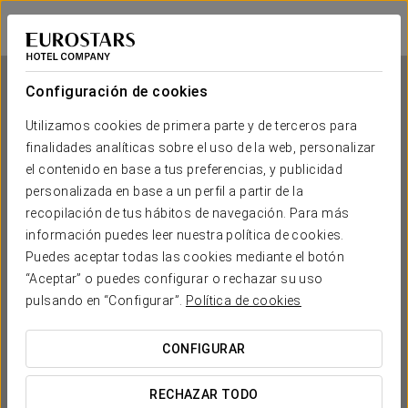
Exe Rey Don Jaime
VALENCIA
Iniciar sesión e
Configuración de cookies
Utilizamos cookies de primera parte y de terceros para
finalidades analíticas sobre el uso de la web, personalizar
Exe Rey Don Jaime
el contenido en base a tus preferencias, y publicidad
personalizada en base a un perfil a partir de la
VALENCIA
recopilación de tus hábitos de navegación. Para más
información puedes leer nuestra política de cookies.
Puedes aceptar todas las cookies mediante el botón
“Aceptar” o puedes configurar o rechazar su uso
pulsando en “Configurar”.
Política de cookies
CONFIGURAR
¿CUÁNDO QUIERES IR?


RECHAZAR TODO