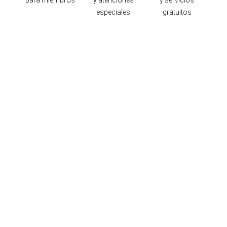
para miembros
y atenciones
y servicios
especiales
gratuitos
Ubicación y contacto