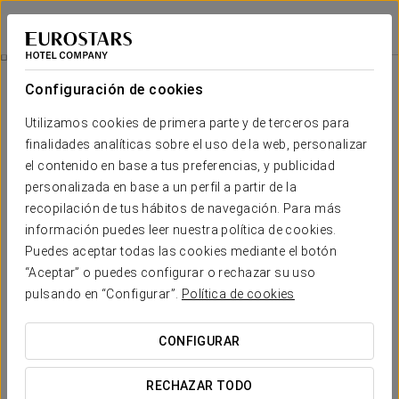
Exe Oviedo Centro
OVIEDO
Iniciar sesión e
Experiencia Business
Configuración de cookies
Utilizamos cookies de primera parte y de terceros para
finalidades analíticas sobre el uso de la web, personalizar
el contenido en base a tus preferencias, y publicidad
personalizada en base a un perfil a partir de la
recopilación de tus hábitos de navegación. Para más
información puedes leer nuestra política de cookies.
Puedes aceptar todas las cookies mediante el botón
“Aceptar” o puedes configurar o rechazar su uso
13€
Experiencia business
pulsando en “Configurar”.
Política de cookies
Horarios flexibles, todo pensado para adaptarse a tu
CONFIGURAR
agenda.
En el Exe Oviedo Centro hemos creado esta experiencia
RECHAZAR TODO