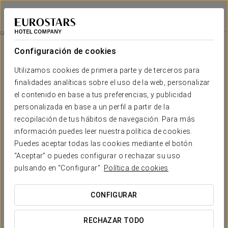
Exe Oviedo Centro
OVIEDO
Iniciar sesión e
Habitaciones
Configuración de cookies
Habitaciones
El confort y descanso que necesitas
Utilizamos cookies de primera parte y de terceros para
finalidades analíticas sobre el uso de la web, personalizar
el contenido en base a tus preferencias, y publicidad
El Hotel Exe Oviedo cuenta con 118 habitaciones de distintas
tipologías, distribuidas en
7 plantas
. Todas ellas son
habitaciones
personalizada en base a un perfil a partir de la
exteriores, amplias y luminosas
, con una decoración
recopilación de tus hábitos de navegación. Para más
contemporánea y minimalista, y con aire acondicionado, conexión
wifi gratuita, televisor de pantalla plana, escritorio, minibar, secador
información puedes leer nuestra política de cookies.
y espejo de aumento, entre otras facilidades.
Puedes aceptar todas las cookies mediante el botón
“Aceptar” o puedes configurar o rechazar su uso
Puedes escoger el tipo de habitación que
mejor se adapte a tus
necesidades
.
pulsando en “Configurar”.
Política de cookies
SERVICIOS DESTACADOS
CONFIGURAR
RECHAZAR TODO
Habitaciones