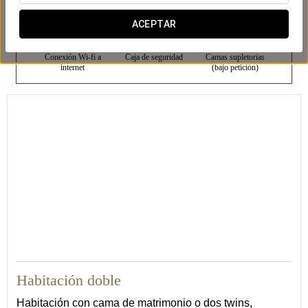
ACEPTAR
Conexión Wi-fi a
Caja de seguridad
Camas supletorias
internet
(bajo petición)
27
Habitación doble
Habitación con cama de matrimonio o dos twins,