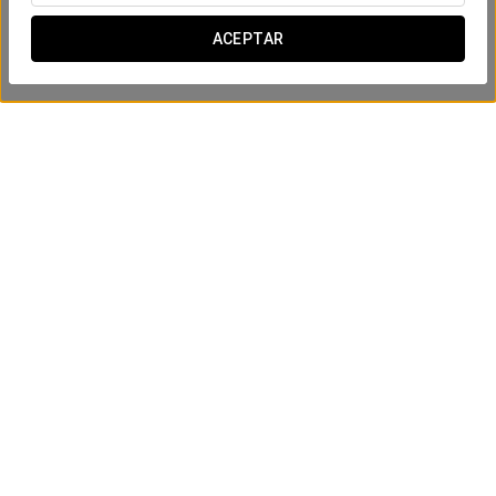
ACEPTAR
Experiencia confort
8 USD
VER OFERTA