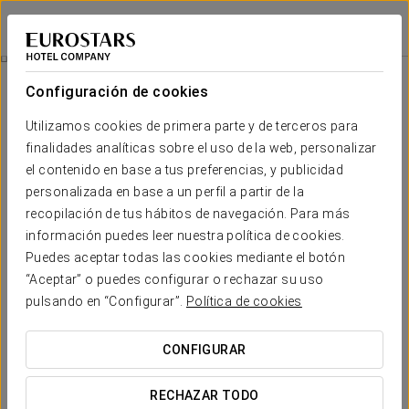
Exe Oriental Panamá
CIUDAD DE PANAMÁ
Iniciar sesión e
Promociones
Configuración de cookies
Promociones
Utilizamos cookies de primera parte y de terceros para
finalidades analíticas sobre el uso de la web, personalizar
el contenido en base a tus preferencias, y publicidad
personalizada en base a un perfil a partir de la
recopilación de tus hábitos de navegación. Para más
Experiencia romántica
información puedes leer nuestra política de cookies.
Puedes aceptar todas las cookies mediante el botón
18,50 USD
“Aceptar” o puedes configurar o rechazar su uso
pulsando en “Configurar”.
Política de cookies
VER OFERTA
CONFIGURAR
RECHAZAR TODO