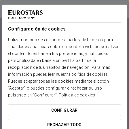
Exe Oriental Panamá
CIUDAD DE PANAMÁ
Iniciar sesión e
Configuración de cookies
Utilizamos cookies de primera parte y de terceros para
finalidades analíticas sobre el uso de la web, personalizar
Exe Oriental Panamá
el contenido en base a tus preferencias, y publicidad
personalizada en base a un perfil a partir de la
CIUDAD DE PANAMÁ
recopilación de tus hábitos de navegación. Para más
información puedes leer nuestra política de cookies.
Puedes aceptar todas las cookies mediante el botón
“Aceptar” o puedes configurar o rechazar su uso
pulsando en “Configurar”.
Política de cookies
CONFIGURAR
¿CUÁNDO QUIERES IR?


RECHAZAR TODO