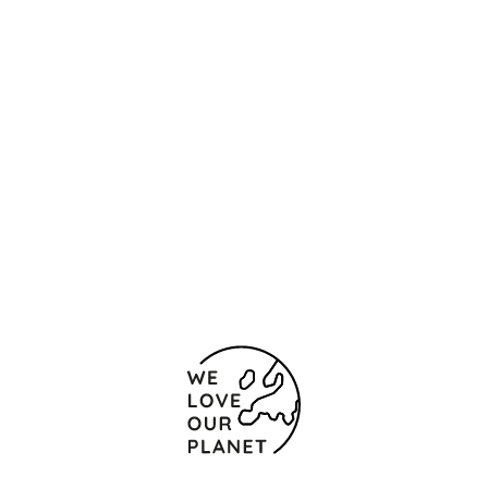
Ubicación y contacto
Obarrio, Bella Vista, Avenida 2 Sur entre Avenida
Central Vía España, Bellavista
Ciudad de
Panamá
07134 Panamá
+507 307-5656
Formulario de contacto