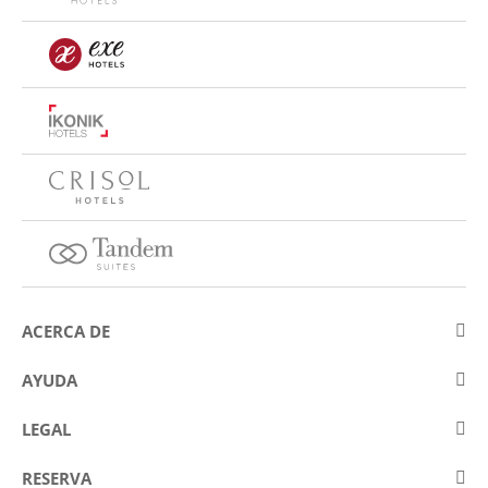
ACERCA DE
Sobre Eurostars Hotel Company
AYUDA
Trabaja con nosotros
Contactar
LEGAL
Concursos
Preguntas frecuentes (FAQ)
Aviso legal
Blog
RESERVA