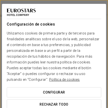
Exe Moncloa
MADRID
Iniciar sesión e
Rooftop
Configuración de cookies
Rooftop
Utilizamos cookies de primera parte y de terceros para
finalidades analíticas sobre el uso de la web, personalizar
El Oeste de Madrid se despliega ante la
Terraza de Poniente
para dejar al descubierto una vista panorámica de la ciudad con
el contenido en base a tus preferencias, y publicidad
la sierra de Guadarrama como telón de fondo.
personalizada en base a un perfil a partir de la
recopilación de tus hábitos de navegación. Para más
información puedes leer nuestra política de cookies.
Puedes aceptar todas las cookies mediante el botón
“Aceptar” o puedes configurar o rechazar su uso
pulsando en “Configurar”.
Política de cookies
CONFIGURAR
RECHAZAR TODO