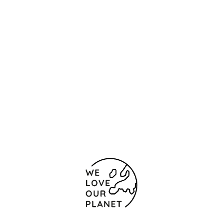
Ubicación y contacto
Calle Arcipreste Hita n. 10
Madrid
28015 España
(+34) 91 745 92 99
91 543 05 15
Formulario de contacto