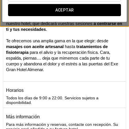
Masajes
ACEPTAR
Libérate de las tensiones diarias y cárgate de energía
poniéndote en las manos del equipo experto en terapias de
nuestro hotel, que dedicará vuestras sesiones
a centrarse en
ti y tus necesidades
.
Te ofrecemos una amplia gama en la que elegir: desde
masajes con aceite artesanal
hasta
tratamientos de
fisioterapia
para el alivio y la recuperación física. Cara,
espalda, piernas… deja que mimemos cada parte de tu
cuerpo y abandona el dolor y el estrés a las puertas del Exe
Gran Hotel Almenar.
Horarios
Todos los días de 9:00 a 22:00. Servicios sujetos a
disponibilidad.
Más información
Para más información y reservas, contacte con recepción. Su