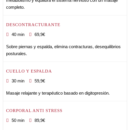
metabolismo y equilibra el sistema nervioso con un masaje
completo.
DESCONTRACTURANTE
40 min
69,9€
Sobre piernas y espalda, elimina contracturas, desequilibrios
posturales.
CUELLO Y ESPALDA
30 min
59,9€
Masaje relajante y terapéutico basado en digitopresión.
CORPORAL ANTI STRESS
50 min
89,9€