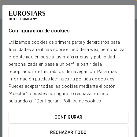
Exe Gran Hotel Almenar
MADRID
Iniciar sesión e
Configuración de cookies
Utilizamos cookies de primera parte y de terceros para
finalidades analíticas sobre el uso de la web, personalizar
Exe Gran Hotel Almenar
el contenido en base a tus preferencias, y publicidad
personalizada en base a un perfil a partir de la
MADRID
recopilación de tus hábitos de navegación. Para más
información puedes leer nuestra política de cookies.
Puedes aceptar todas las cookies mediante el botón
“Aceptar” o puedes configurar o rechazar su uso
pulsando en “Configurar”.
Política de cookies
CONFIGURAR
¿CUÁNDO QUIERES IR?


RECHAZAR TODO