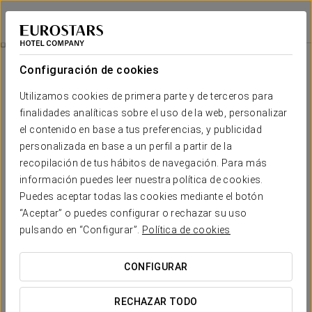
Exe El Pueblito
ISLA HOLBOX
Iniciar sesión e
Experiencia Romántica
Configuración de cookies
Utilizamos cookies de primera parte y de terceros para
finalidades analíticas sobre el uso de la web, personalizar
el contenido en base a tus preferencias, y publicidad
personalizada en base a un perfil a partir de la
recopilación de tus hábitos de navegación. Para más
información puedes leer nuestra política de cookies.
Puedes aceptar todas las cookies mediante el botón
“Aceptar” o puedes configurar o rechazar su uso
45 USD
Experiencia romántica
pulsando en “Configurar”.
Política de cookies
Déjate envolver por una experiencia que celebra el amor en
CONFIGURAR
cada detalle.
RECHAZAR TODO