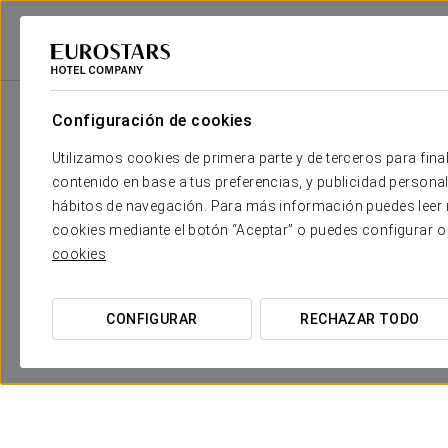
Eurostars Hotel Company
México
Isla Holbox
Exe El Pueblito
Pr
Configuración de cookies
Utilizamos cookies de primera parte y de terceros para final
contenido en base a tus preferencias, y publicidad personali
hábitos de navegación. Para más información puedes leer n
cookies mediante el botón “Aceptar” o puedes configurar o
cookies
Experiencia romántica
CONFIGURAR
RECHAZAR TODO
45 USD
VER OFERTA