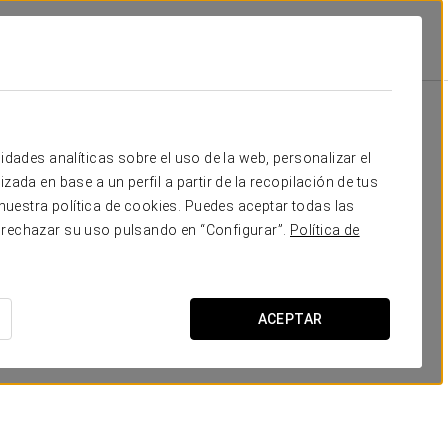
omociones
Promociones
idades analíticas sobre el uso de la web, personalizar el
zada en base a un perfil a partir de la recopilación de tus
uestra política de cookies. Puedes aceptar todas las
 rechazar su uso pulsando en “Configurar”.
Política de
Tour Clásico
ACEPTAR
35 USD
VER OFERTA